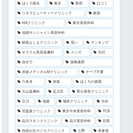
ほくろ除去
東京
新宿
口コミ
リオラビューティークリニック
銀座
KMクリニック
東京美容外科
池袋サンシャイン美容外科
銀座よしえクリニック
安い
ランキング
オラクル美容皮膚科
メンズ
当日
自分で
保険適用
赤坂メディカルMクリニック
テープ不要
六本木
赤坂
ほくろの原因
大山皮膚科
足立区
聖心美容クリニック
立川
池袋
城本クリニック
渋谷
宮益坂クリニック
東京中央美容外科
TCB
品川スキンクリニック
品川美容外科
目黒
自由が丘ロジエクリニック
上野
表参道