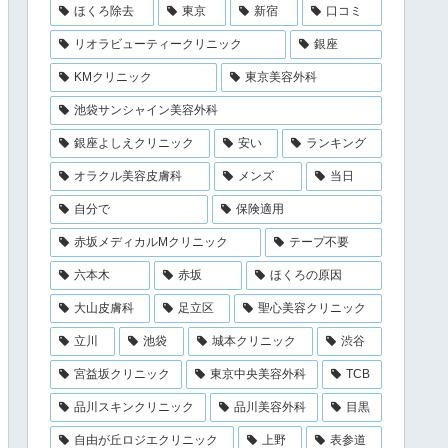
ほくろ除去
東京
新宿
口コミ
リオラビューティークリニック
銀座
KMクリニック
東京美容外科
池袋サンシャイン美容外科
銀座よしえクリニック
安い
ランキング
オラクル美容皮膚科
メンズ
当日
自分で
保険適用
赤坂メディカルMクリニック
テープ不要
六本木
赤坂
ほくろの原因
大山皮膚科
足立区
聖心美容クリニック
立川
池袋
城本クリニック
渋谷
宮益坂クリニック
東京中央美容外科
TCB
品川スキンクリニック
品川美容外科
目黒
自由が丘ロジエクリニック
上野
表参道